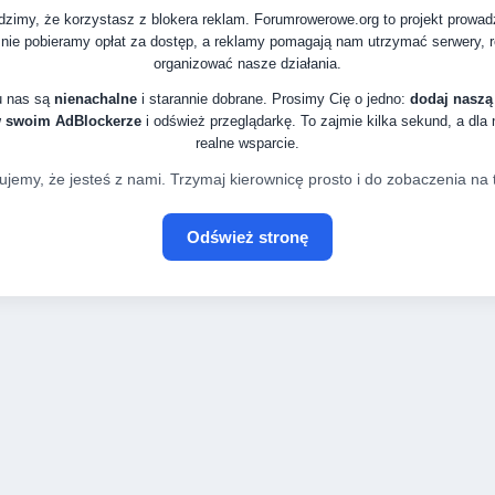
zimy, że korzystasz z blokera reklam. Forumrowerowe.org to projekt prowa
nie pobieramy opłat za dostęp, a reklamy pomagają nam utrzymać serwery, ro
organizować nasze działania.
u nas są
nienachalne
i starannie dobrane. Prosimy Cię o jedno:
dodaj naszą
w swoim AdBlockerze
i odśwież przeglądarkę. To zajmie kilka sekund, a dla
realne wsparcie.
ujemy, że jesteś z nami. Trzymaj kierownicę prosto i do zobaczenia na t
Odśwież stronę