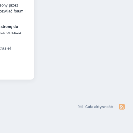
dzony przez
zwijać forum i
 stronę do
 nas oznacza
rasie!
Cała aktywność