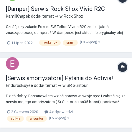
[Damper] Serwis Rock Shox Vivid R2C
KamilKnapek
dodał temat → w
Rock Shox
Cześć, czy zalanie Foxem 5W Teflon Vivida R2C zmieni jakoś
znacząco pracę dampera? W damperze jest aktualnie oryginalny olej
Rock Shoxa 3W.
(i 8 więcej)
1 Lipca 2022
rockshox
sram
[Serwis amortyzatora] Pytania do Activia!
EndurosBoyee
dodał temat → w
SR Suntour
Dzień dobry! Postanowiłem wziąć sprawy w swoje ręce i zabrać się za
serwis mojego amortyzatora ( Sr Suntor zeron35 boost), ponieważ
pogorszyła się lekko jego praca. Robię to po raz pierwszy więc
2 Czerwca 2020
4 odpowiedzi
kontaktuje się z świetnymi osobami, które nie raz mi już pomogły. 1-
(i 5 więcej)
activia
sr suntor
Mianowicie pierwszym pytaniem...