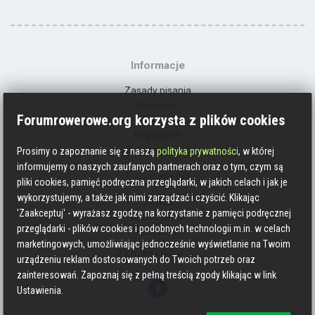
Informacje
Zasady pisania
Reklama
Forumrowerowe.org korzysta z plików cookies
Kontakt
Regulamin
Polityka prywatności
Prosimy o zapoznanie się z naszą
polityka prywatności
, w której
informujemy o naszych zaufanych partnerach oraz o tym, czym są
Social media
pliki cookies, pamięć podręczna przeglądarki, w jakich celach i jak je
wykorzystujemy, a także jak nimi zarządzać i czyścić. Klikając
Strava
'Zaakceptuj' - wyrażasz zgodzę na korzystanie z pamięci podręcznej
Endomondo
przeglądarki - plików cookies i podobnych technologii m.in. w celach
Facebook
marketingowych, umożliwiając jednocześnie wyświetlanie na Twoim
Zmień kolory
urządzeniu reklam dostosowanych do Twoich potrzeb oraz
zainteresowań. Zapoznaj się z pełną treścią zgody klikając w link
Ustawienia.