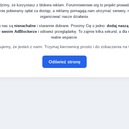
zimy, że korzystasz z blokera reklam. Forumrowerowe.org to projekt prowa
nie pobieramy opłat za dostęp, a reklamy pomagają nam utrzymać serwery, ro
organizować nasze działania.
u nas są
nienachalne
i starannie dobrane. Prosimy Cię o jedno:
dodaj naszą
w swoim AdBlockerze
i odśwież przeglądarkę. To zajmie kilka sekund, a dla
realne wsparcie.
ujemy, że jesteś z nami. Trzymaj kierownicę prosto i do zobaczenia na t
Odśwież stronę