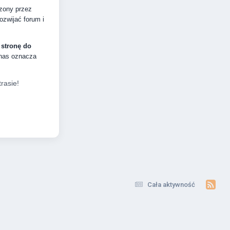
dzony przez
zwijać forum i
 stronę do
 nas oznacza
rasie!
Cała aktywność