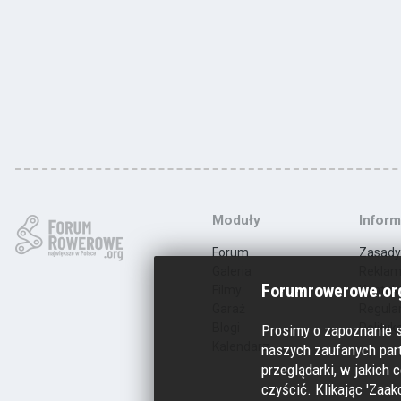
Moduły
Inform
Forum
Zasady
Galeria
Rekla
Forumrowerowe.org
Filmy
Kontak
Garaż
Regula
Blogi
Polityk
Prosimy o zapoznanie 
Kalendarz
naszych zaufanych part
przeglądarki, w jakich c
czyścić. Klikając 'Zaak