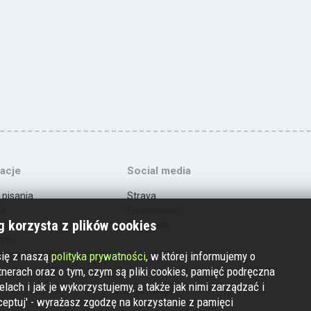
acje
Social media
 pisania
Strava
ma
Endomondo
 korzysta z plików cookies
t
Facebook
min
a prywatności
się z naszą
polityka prywatności
, w której informujemy o
nerach oraz o tym, czym są pliki cookies, pamięć podręczna
elach i jak je wykorzystujemy, a także jak nimi zarządzać i
Zmień kolory
ceptuj' - wyrażasz zgodzę na korzystanie z pamięci