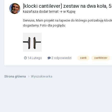
[klocki cantilever] zestaw na dwa koła, 
kazafaza
dodał temat → w
Kupię
Servuss, Mam projekt na tapecie do którego potrzebuję klock
dogadamy. Foto dla poglądu:
14 Lutego
2 odpowiedzi
canti
cantilever
Strona główna
Wyszukiwarka