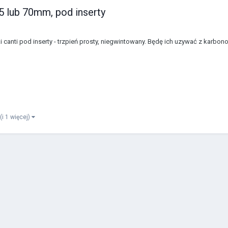
55 lub 70mm, pod inserty
i canti pod inserty - trzpień prosty, niegwintowany. Będę ich uzywać z karb
(i 1 więcej)