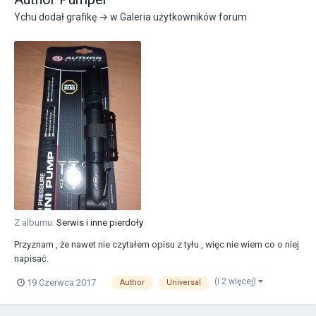
Ychu
dodał grafikę → w
Galeria użytkowników forum
Z albumu:
Serwis i inne pierdoły
Przyznam , że nawet nie czytałem opisu z tyłu , więc nie wiem co o niej
napisać.
(i 2 więcej)
19 Czerwca 2017
Author
Universal