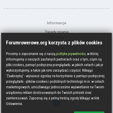
Informacje
Zasady pisania
Reklama
Forumrowerowe.org korzysta z plików cookies
Kontakt
Regulamin
Polityka prywatności
Prosimy o zapoznanie się z naszą
polityka prywatności
, w której
informujemy o naszych zaufanych partnerach oraz o tym, czym są
Social media
pliki cookies, pamięć podręczna przeglądarki, w jakich celach i jak je
wykorzystujemy, a także jak nimi zarządzać i czyścić. Klikając
Strava
'Zaakceptuj' - wyrażasz zgodzę na korzystanie z pamięci podręcznej
Endomondo
przeglądarki - plików cookies i podobnych technologii m.in. w celach
Facebook
marketingowych, umożliwiając jednocześnie wyświetlanie na Twoim
Zmień kolory
urządzeniu reklam dostosowanych do Twoich potrzeb oraz
zainteresowań. Zapoznaj się z pełną treścią zgody klikając w link
Ustawienia.