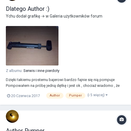
Dlatego Author :)
Ychu
dodał grafikę → w
Galeria użytkowników forum
Z albumu:
Serwis i inne pierdoły
Dzięki takiemu prostemu bajerowi bardzo fajnie się nią pompuje
Pompowałem na próbę jedną dętkę i jest ok , chociaż wiadomo , że
wydajność tak małej pompki nie jest zaskakująca.
(i 5 więcej)
20 Czerwca 2017
Author
Pumper
Author Pumper