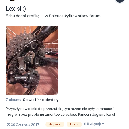
Lex-sl :)
Ychu
dodał grafikę → w
Galeria użytkowników forum
Z albumu:
Serwis i inne pierdoły
Przyszły nowe linki do przerzutek , tym razem nie były załamane i
mogłem bez problemu zmontować całość Pancerz Jagwire lex-sl
Linki Jagwire basic Końcówki pancerzy accent plastikowe
(i 8 więcej)
30 Czerwca 2017
Jagwire
Lex-sl
uszczelniane Końcówki linek unex Wszystko chodzi mega dobrze.