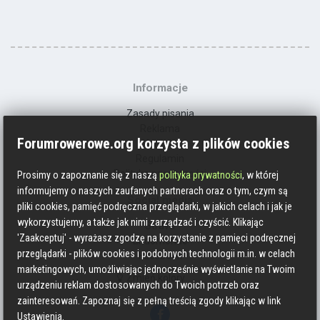
Informacje
Zasady pisania
Reklama
Forumrowerowe.org korzysta z plików cookies
Kontakt
Regulamin
Polityka prywatności
Prosimy o zapoznanie się z naszą
polityka prywatności
, w której
informujemy o naszych zaufanych partnerach oraz o tym, czym są
Social media
pliki cookies, pamięć podręczna przeglądarki, w jakich celach i jak je
wykorzystujemy, a także jak nimi zarządzać i czyścić. Klikając
Strava
'Zaakceptuj' - wyrażasz zgodzę na korzystanie z pamięci podręcznej
Endomondo
przeglądarki - plików cookies i podobnych technologii m.in. w celach
Facebook
marketingowych, umożliwiając jednocześnie wyświetlanie na Twoim
Zmień kolory
urządzeniu reklam dostosowanych do Twoich potrzeb oraz
zainteresowań. Zapoznaj się z pełną treścią zgody klikając w link
Ustawienia.