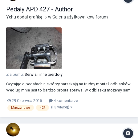
Pedały APD 427 - Author
Ychu
dodał grafikę → w
Galeria użytkowników forum
Z albumu:
Serwis i inne pierdoły
Czytając o pedałach niektórzy narzekają na trudny montaż odblasków.
Według mnie jest to bardzo prosta sprawa. W odblasku możemy sami
ustawić szerokość montażową bo śruby są w szynie. Wystarczy
29 Czerwca 2016
4 komentarze
włożyć odblask , założyć podkładkę i skręcić - nic prostszego. Po
(i 3 więcej)
Maszynowe
427
tych zmianach czuję się jak bym je...