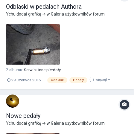
Odblaski w pedałach Authora
Ychu
dodał grafikę → w
Galeria użytkowników forum
Z albumu:
Serwis i inne pierdoły
(i 3 więcej)
29 Czerwca 2016
Odblask
Pedały
Nowe pedały
Ychu
dodał grafikę → w
Galeria użytkowników forum