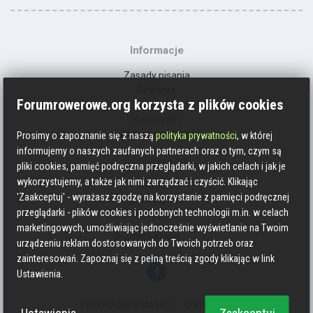
Informacje
Zasady pisania
Reklama
Forumrowerowe.org korzysta z plików cookies
Kontakt
Regulamin
Polityka prywatności
Prosimy o zapoznanie się z naszą
polityka prywatności
, w której
informujemy o naszych zaufanych partnerach oraz o tym, czym są
Social media
pliki cookies, pamięć podręczna przeglądarki, w jakich celach i jak je
wykorzystujemy, a także jak nimi zarządzać i czyścić. Klikając
Strava
'Zaakceptuj' - wyrażasz zgodzę na korzystanie z pamięci podręcznej
Endomondo
przeglądarki - plików cookies i podobnych technologii m.in. w celach
Facebook
marketingowych, umożliwiając jednocześnie wyświetlanie na Twoim
Zmień kolory
urządzeniu reklam dostosowanych do Twoich potrzeb oraz
zainteresowań. Zapoznaj się z pełną treścią zgody klikając w link
Ustawienia.
Polityka prywatności
Ciasteczka