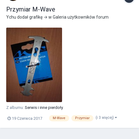
Przymiar M-Wave
Ychu
dodał grafikę → w
Galeria użytkowników forum
Z albumu:
Serwis i inne pierdoły
(i 3 więcej)
19 Czerwca 2017
M-Wave
Przymiar