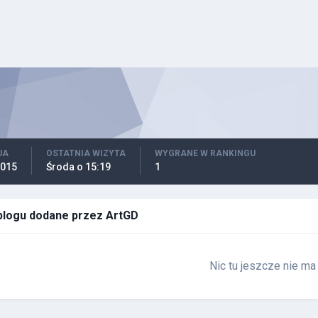
JA
OSTATNIA WIZYTA
WYGRANE W RANKINGU
2015
Środa o 15:19
1
logu dodane przez ArtGD
Nic tu jeszcze nie ma