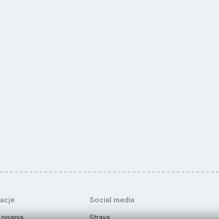
acje
Social media
 pisania
Strava