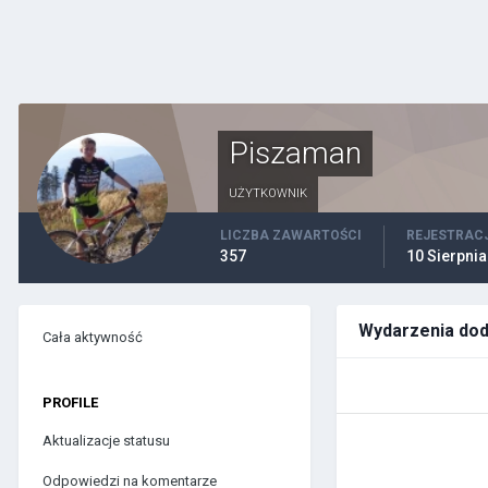
Piszaman
UŻYTKOWNIK
LICZBA ZAWARTOŚCI
REJESTRAC
357
10 Sierpnia
Wydarzenia do
Cała aktywność
PROFILE
Aktualizacje statusu
Odpowiedzi na komentarze