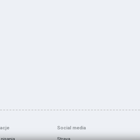
acje
Social media
 pisania
Strava