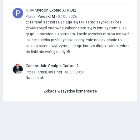
KTM Myroon Exonic XTR Di2
Przez:
PeresKTM
· 07.05.2026
@Talrand szczerze ściąga się tak samo szybko jak bez
@wierzbajol cudowne zakochałem się w tym systemie jak
głupi… ustawienie kontrolera każdy przycisk można ustawić
jak się podoba przód tył boki pochylenie no i działanie to
bajka a bateria wytrzymuje długo bardzo długo wiem jedno
do linki nie wrócę nigdy 🙈
Cannondale Scalpel Carbon 2
Przez:
KrissDeValnor
· 06.05.2026
Nadal brak
Zobacz wszystkie komentarze