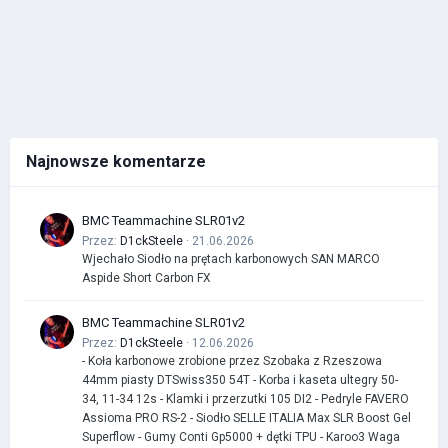
Najnowsze komentarze
BMC Teammachine SLR01v2
Przez:
D1ckSteele
· 21.06.2026
Wjechało Siodło na prętach karbonowych SAN MARCO
Aspide Short Carbon FX
BMC Teammachine SLR01v2
Przez:
D1ckSteele
· 12.06.2026
- Koła karbonowe zrobione przez Szobaka z Rzeszowa
44mm piasty DTSwiss350 54T - Korba i kaseta ultegry 50-
34, 11-34 12s - Klamki i przerzutki 105 DI2 - Pedryle FAVERO
Assioma PRO RS-2 - Siodło SELLE ITALIA Max SLR Boost Gel
Superflow - Gumy Conti Gp5000 + dętki TPU - Karoo3 Waga