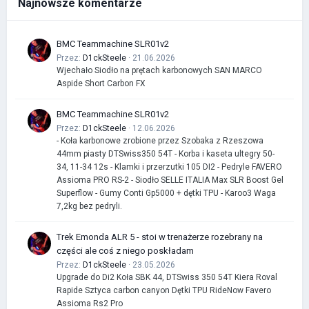
Najnowsze komentarze
BMC Teammachine SLR01v2
Przez:
D1ckSteele
· 21.06.2026
Wjechało Siodło na prętach karbonowych SAN MARCO
Aspide Short Carbon FX
BMC Teammachine SLR01v2
Przez:
D1ckSteele
· 12.06.2026
- Koła karbonowe zrobione przez Szobaka z Rzeszowa
44mm piasty DTSwiss350 54T - Korba i kaseta ultegry 50-
34, 11-34 12s - Klamki i przerzutki 105 DI2 - Pedryle FAVERO
Assioma PRO RS-2 - Siodło SELLE ITALIA Max SLR Boost Gel
Superflow - Gumy Conti Gp5000 + dętki TPU - Karoo3 Waga
7,2kg bez pedryli.
Trek Emonda ALR 5 - stoi w trenażerze rozebrany na
części ale coś z niego poskładam
Przez:
D1ckSteele
· 23.05.2026
Upgrade do Di2 Koła SBK 44, DTSwiss 350 54T Kiera Roval
Rapide Sztyca carbon canyon Dętki TPU RideNow Favero
Assioma Rs2 Pro