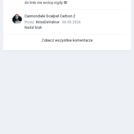
do linki nie wrócę nigdy 🙈
Cannondale Scalpel Carbon 2
Przez:
KrissDeValnor
· 06.05.2026
Nadal brak
Zobacz wszystkie komentarze
IP.Board Collections by DevFuse