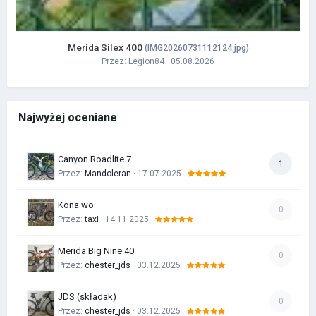
Merida Silex 400
(IMG20260731112124.jpg)
Przez:
Legion84
· 05.08.2026
Najwyżej oceniane
Canyon Roadlite 7
1
Przez:
Mandoleran
· 17.07.2025
Kona wo
0
Przez:
taxi
· 14.11.2025
Merida Big Nine 40
0
Przez:
chester_jds
· 03.12.2025
JDS (składak)
0
Przez:
chester_jds
· 03.12.2025