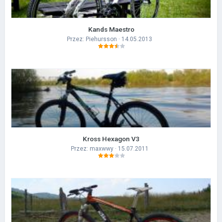
Kands Maestro
Przez:
Piehursson
· 14.05.2013
Kross Hexagon V3
Przez:
maxwwy
· 15.07.2011