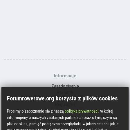
Informacje
Zasady pisania
Reklama
Forumrowerowe.org korzysta z plików cookies
Kontakt
Regulamin
Polityka prywatności
Prosimy o zapoznanie się z naszą
polityka prywatności
, w której
informujemy o naszych zaufanych partnerach oraz o tym, czym są
Social media
pliki cookies, pamięć podręczna przeglądarki, w jakich celach i jak je