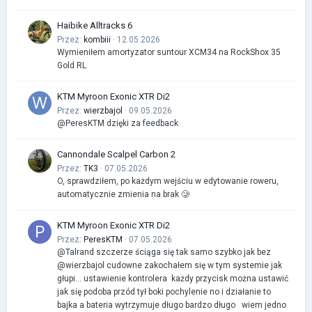
Haibike Alltracks 6
Przez:
kombiii
· 12.05.2026
Wymieniłem amortyzator suntour XCM34 na RockShox 35
Gold RL
KTM Myroon Exonic XTR Di2
Przez:
wierzbajol
· 09.05.2026
@PeresKTM dzięki za feedback
Cannondale Scalpel Carbon 2
Przez:
TK3
· 07.05.2026
O, sprawdziłem, po każdym wejściu w edytowanie roweru,
automatycznie zmienia na brak 🥲
KTM Myroon Exonic XTR Di2
Przez:
PeresKTM
· 07.05.2026
@Talrand szczerze ściąga się tak samo szybko jak bez
@wierzbajol cudowne zakochałem się w tym systemie jak
głupi… ustawienie kontrolera każdy przycisk można ustawić
jak się podoba przód tył boki pochylenie no i działanie to
bajka a bateria wytrzymuje długo bardzo długo wiem jedno