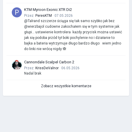
KTM Myroon Exonic XTR Di2
Przez:
PeresKTM
· 07.05.2026
@Talrand szczerze ściąga się tak samo szybko jak bez
@wierzbajol cudowne zakochałem się w tym systemie jak
głupi… ustawienie kontrolera każdy przycisk można ustawić
jak się podoba przód tył boki pochylenie no i działanie to
bajka a bateria wytrzymuje długo bardzo długo wiem jedno
do linki nie wrócę nigdy 🙈
Cannondale Scalpel Carbon 2
Przez:
KrissDeValnor
· 06.05.2026
Nadal brak
Zobacz wszystkie komentarze