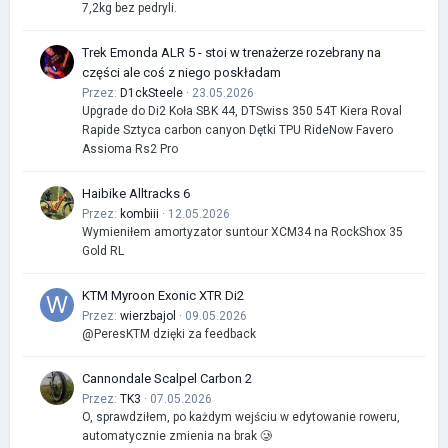
7,2kg bez pedryli.
Trek Emonda ALR 5 - stoi w trenażerze rozebrany na
części ale coś z niego poskładam
Przez:
D1ckSteele
· 23.05.2026
Upgrade do Di2 Koła SBK 44, DTSwiss 350 54T Kiera Roval
Rapide Sztyca carbon canyon Dętki TPU RideNow Favero
Assioma Rs2 Pro
Haibike Alltracks 6
Przez:
kombiii
· 12.05.2026
Wymieniłem amortyzator suntour XCM34 na RockShox 35
Gold RL
KTM Myroon Exonic XTR Di2
Przez:
wierzbajol
· 09.05.2026
@PeresKTM dzięki za feedback
Cannondale Scalpel Carbon 2
Przez:
TK3
· 07.05.2026
O, sprawdziłem, po każdym wejściu w edytowanie roweru,
automatycznie zmienia na brak 🥲