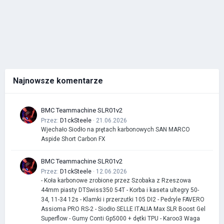
Najnowsze komentarze
BMC Teammachine SLR01v2
Przez:
D1ckSteele
· 21.06.2026
Wjechało Siodło na prętach karbonowych SAN MARCO
Aspide Short Carbon FX
BMC Teammachine SLR01v2
Przez:
D1ckSteele
· 12.06.2026
- Koła karbonowe zrobione przez Szobaka z Rzeszowa
44mm piasty DTSwiss350 54T - Korba i kaseta ultegry 50-
34, 11-34 12s - Klamki i przerzutki 105 DI2 - Pedryle FAVERO
Assioma PRO RS-2 - Siodło SELLE ITALIA Max SLR Boost Gel
Superflow - Gumy Conti Gp5000 + dętki TPU - Karoo3 Waga