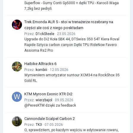
Superflow - Gumy Conti Gp5000 + dętki TPU - Karoo3 Waga
7,2kg bez pedryli.
Trek Emonda ALR 5 - stoi w trenażerze rozebrany na
części ale coś z niego poskładam
Przez:
D1ckSteele
· 23.05.2026
Upgrade do Di2 Koła SBK 44, DTSwiss 350 54T Kiera Roval
Rapide Sztyca carbon canyon Dętki TPU RideNow Favero
Assioma Rs2 Pro
Haibike Alltracks 6
Przez:
kombiii
· 12.05.2026
Wymieniłem amortyzator suntour XCM34 na RockShox 35
Gold RL
KTM Myroon Exonic XTR Di2
Przez:
wierzbajol
· 09.05.2026
@PeresKTM dzięki za feedback
Cannondale Scalpel Carbon 2
Przez:
TK3
· 07.05.2026
O, sprawdziłem, po każdym wejściu w edytowanie roweru,