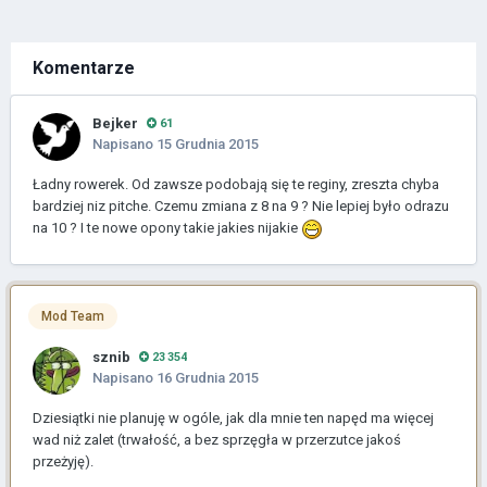
Komentarze
Bejker
61
Napisano
15 Grudnia 2015
Ładny rowerek. Od zawsze podobają się te reginy, zreszta chyba
bardziej niz pitche. Czemu zmiana z 8 na 9 ? Nie lepiej było odrazu
na 10 ? I te nowe opony takie jakies nijakie
Mod Team
sznib
23 354
Napisano
16 Grudnia 2015
Dziesiątki nie planuję w ogóle, jak dla mnie ten napęd ma więcej
wad niż zalet (trwałość, a bez sprzęgła w przerzutce jakoś
przeżyję).