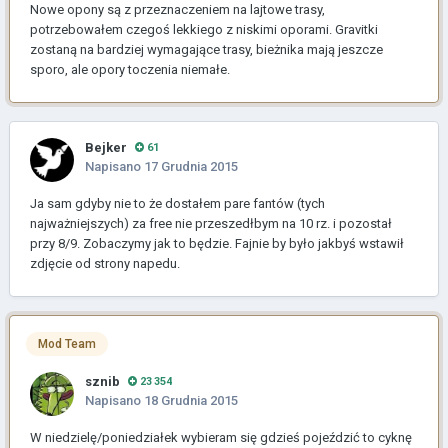
Nowe opony są z przeznaczeniem na lajtowe trasy,
potrzebowałem czegoś lekkiego z niskimi oporami. Gravitki
zostaną na bardziej wymagające trasy, bieżnika mają jeszcze
sporo, ale opory toczenia niemałe.
Bejker
61
Napisano
17 Grudnia 2015
Ja sam gdyby nie to że dostałem pare fantów (tych
najważniejszych) za free nie przeszedłbym na 10 rz. i pozostał
przy 8/9. Zobaczymy jak to będzie. Fajnie by było jakbyś wstawił
zdjęcie od strony napedu.
Mod Team
sznib
23 354
Napisano
18 Grudnia 2015
W niedzielę/poniedziałek wybieram się gdzieś pojeździć to cyknę