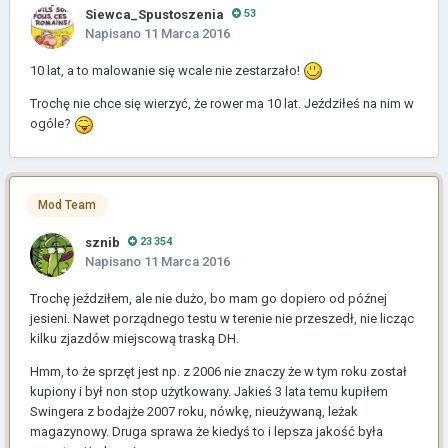
Siewca_Spustoszenia
53
Napisano
11 Marca 2016
10 lat, a to malowanie się wcale nie zestarzało!
Trochę nie chce się wierzyć, że rower ma 10 lat. Jeździłeś na nim w
ogóle?
Mod Team
sznib
23 354
Napisano
11 Marca 2016
Trochę jeździłem, ale nie dużo, bo mam go dopiero od późnej
jesieni. Nawet porządnego testu w terenie nie przeszedł, nie licząc
kilku zjazdów miejscową traską DH.
Hmm, to że sprzęt jest np. z 2006 nie znaczy że w tym roku został
kupiony i był non stop użytkowany. Jakieś 3 lata temu kupiłem
Swingera z bodajże 2007 roku, nówkę, nieużywaną, leżak
magazynowy. Druga sprawa że kiedyś to i lepsza jakość była