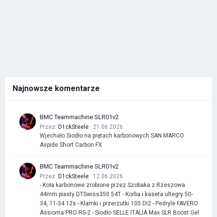
Najnowsze komentarze
BMC Teammachine SLR01v2
Przez:
D1ckSteele
· 21.06.2026
Wjechało Siodło na prętach karbonowych SAN MARCO
Aspide Short Carbon FX
BMC Teammachine SLR01v2
Przez:
D1ckSteele
· 12.06.2026
- Koła karbonowe zrobione przez Szobaka z Rzeszowa
44mm piasty DTSwiss350 54T - Korba i kaseta ultegry 50-
34, 11-34 12s - Klamki i przerzutki 105 DI2 - Pedryle FAVERO
Assioma PRO RS-2 - Siodło SELLE ITALIA Max SLR Boost Gel