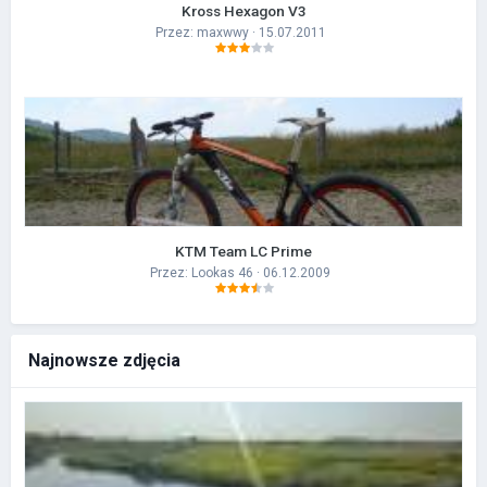
Kross Hexagon V3
Przez:
maxwwy
· 15.07.2011
KTM Team LC Prime
Przez:
Lookas 46
· 06.12.2009
Najnowsze zdjęcia