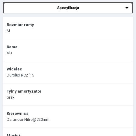
Specyfikacja
Rozmiar ramy
M
Rama
alu
Widelec
Durolux RC2 '15
Tylny amortyzator
brak
Kierownica
Dartmoor Nitro@720mm
Mostek