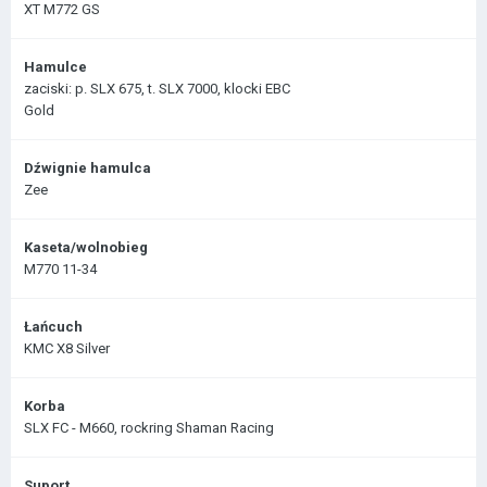
XT M772 GS
Hamulce
zaciski: p. SLX 675, t. SLX 7000, klocki EBC
Gold
Dźwignie hamulca
Zee
Kaseta/wolnobieg
M770 11-34
Łańcuch
KMC X8 Silver
Korba
SLX FC - M660, rockring Shaman Racing
Suport