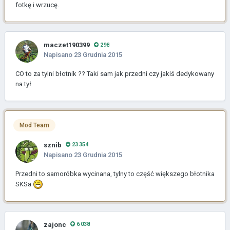
fotkę i wrzucę.
maczet190399
298
Napisano
23 Grudnia 2015
CO to za tylni błotnik ?? Taki sam jak przedni czy jakiś dedykowany
na tył
Mod Team
sznib
23 354
Napisano
23 Grudnia 2015
Przedni to samoróbka wycinana, tylny to część większego błotnika
SKSa
zajonc
6 038