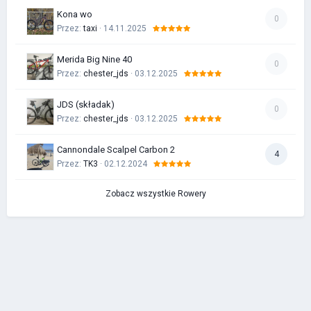
Kona wo
0
Przez:
taxi
· 14.11.2025
Merida Big Nine 40
0
Przez:
chester_jds
· 03.12.2025
JDS (składak)
0
Przez:
chester_jds
· 03.12.2025
Cannondale Scalpel Carbon 2
4
Przez:
TK3
· 02.12.2024
Zobacz wszystkie Rowery