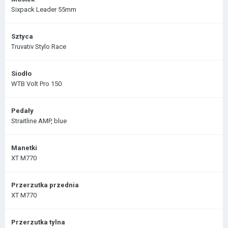
Sixpack Leader 55mm
Sztyca
Truvativ Stylo Race
Siodło
WTB Volt Pro 150
Pedały
Straitline AMP, blue
Manetki
XT M770
Przerzutka przednia
XT M770
Przerzutka tylna