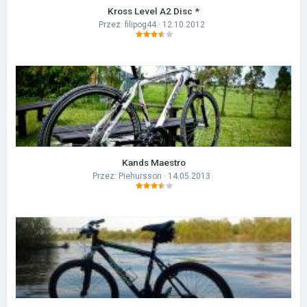
Kross Level A2 Disc *
Przez:
filipog44
· 12.10.2012
Kands Maestro
Przez:
Piehursson
· 14.05.2013