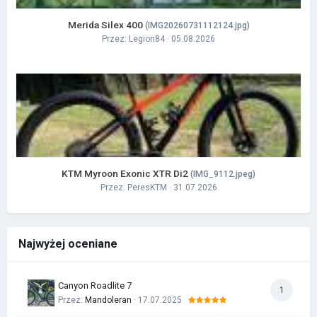
Merida Silex 400
(IMG20260731112124.jpg)
Przez:
Legion84
· 05.08.2026
KTM Myroon Exonic XTR Di2
(IMG_9112.jpeg)
Przez:
PeresKTM
· 31.07.2026
Najwyżej oceniane
Canyon Roadlite 7
1
Przez:
Mandoleran
· 17.07.2025