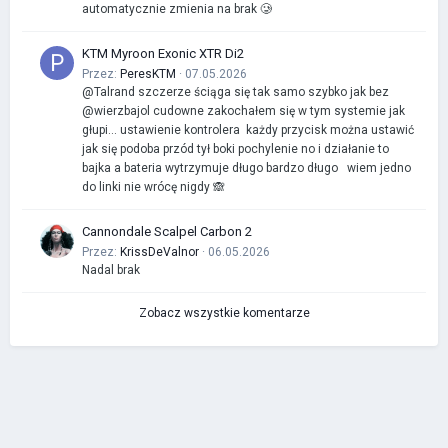
automatycznie zmienia na brak 🥲
KTM Myroon Exonic XTR Di2
Przez:
PeresKTM
· 07.05.2026
@Talrand szczerze ściąga się tak samo szybko jak bez
@wierzbajol cudowne zakochałem się w tym systemie jak
głupi… ustawienie kontrolera każdy przycisk można ustawić
jak się podoba przód tył boki pochylenie no i działanie to
bajka a bateria wytrzymuje długo bardzo długo wiem jedno
do linki nie wrócę nigdy 🙈
Cannondale Scalpel Carbon 2
Przez:
KrissDeValnor
· 06.05.2026
Nadal brak
Zobacz wszystkie komentarze
IP.Board Collections by DevFuse