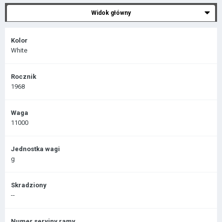
Widok główny
Kolor
White
Rocznik
1968
Waga
11000
Jednostka wagi
g
Skradziony
--
Numer seryjny ramy