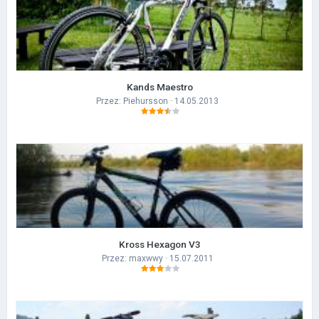
Kands Maestro
Przez:
Piehursson
· 14.05.2013
Kross Hexagon V3
Przez:
maxwwy
· 15.07.2011