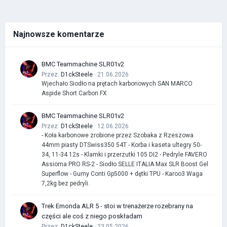
Najnowsze komentarze
BMC Teammachine SLR01v2
Przez:
D1ckSteele
· 21.06.2026
Wjechało Siodło na prętach karbonowych SAN MARCO
Aspide Short Carbon FX
BMC Teammachine SLR01v2
Przez:
D1ckSteele
· 12.06.2026
- Koła karbonowe zrobione przez Szobaka z Rzeszowa
44mm piasty DTSwiss350 54T - Korba i kaseta ultegry 50-
34, 11-34 12s - Klamki i przerzutki 105 DI2 - Pedryle FAVERO
Assioma PRO RS-2 - Siodło SELLE ITALIA Max SLR Boost Gel
Superflow - Gumy Conti Gp5000 + dętki TPU - Karoo3 Waga
7,2kg bez pedryli.
Trek Emonda ALR 5 - stoi w trenażerze rozebrany na
części ale coś z niego poskładam
Przez:
D1ckSteele
· 23.05.2026