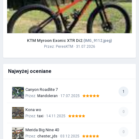
KTM Myroon Exonic XTR Di2
(IMG_9112.jpeg)
Przez:
PeresKTM
· 31.07.2026
Najwyżej oceniane
Canyon Roadlite 7
1
Przez:
Mandoleran
· 17.07.2025
Kona wo
0
Przez:
taxi
· 14.11.2025
Merida Big Nine 40
0
Przez:
chester_jds
· 03.12.2025