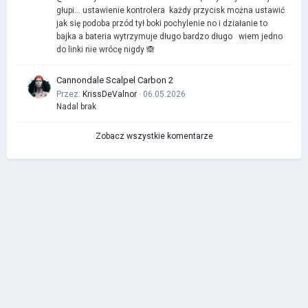
głupi… ustawienie kontrolera każdy przycisk można ustawić
jak się podoba przód tył boki pochylenie no i działanie to
bajka a bateria wytrzymuje długo bardzo długo wiem jedno
do linki nie wrócę nigdy 🙈
Cannondale Scalpel Carbon 2
Przez:
KrissDeValnor
· 06.05.2026
Nadal brak
Zobacz wszystkie komentarze
IP.Board Collections by DevFuse