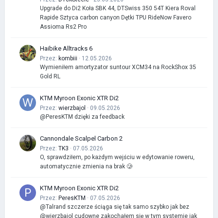
Upgrade do Di2 Koła SBK 44, DTSwiss 350 54T Kiera Roval
Rapide Sztyca carbon canyon Dętki TPU RideNow Favero
Assioma Rs2 Pro
Haibike Alltracks 6
Przez:
kombiii
· 12.05.2026
Wymieniłem amortyzator suntour XCM34 na RockShox 35
Gold RL
KTM Myroon Exonic XTR Di2
Przez:
wierzbajol
· 09.05.2026
@PeresKTM dzięki za feedback
Cannondale Scalpel Carbon 2
Przez:
TK3
· 07.05.2026
O, sprawdziłem, po każdym wejściu w edytowanie roweru,
automatycznie zmienia na brak 🥲
KTM Myroon Exonic XTR Di2
Przez:
PeresKTM
· 07.05.2026
@Talrand szczerze ściąga się tak samo szybko jak bez
@wierzbajol cudowne zakochałem się w tym systemie jak