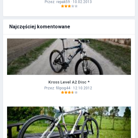
Przez:
repak59
· 10.02.2013
Najczęściej komentowane
Kross Level A2 Disc *
Przez:
filipog44
· 12.10.2012