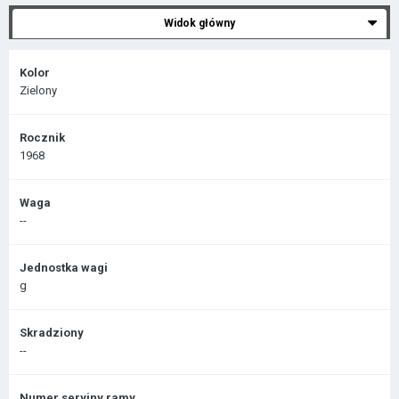
Widok główny
Kolor
Zielony
Rocznik
1968
Waga
--
Jednostka wagi
g
Skradziony
--
Numer seryjny ramy