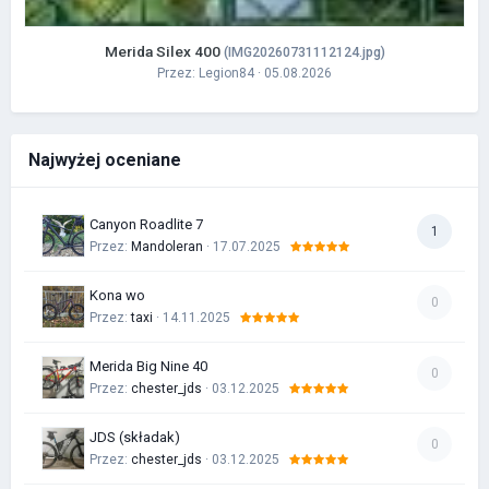
Merida Silex 400
(IMG20260731112124.jpg)
Przez:
Legion84
· 05.08.2026
Najwyżej oceniane
Canyon Roadlite 7
1
Przez:
Mandoleran
· 17.07.2025
Kona wo
0
Przez:
taxi
· 14.11.2025
Merida Big Nine 40
0
Przez:
chester_jds
· 03.12.2025
JDS (składak)
0
Przez:
chester_jds
· 03.12.2025