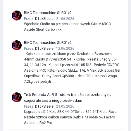
BMC Teammachine SLR01v2
Przez:
D1ckSteele
· 21.06.2026
Wjechało Siodło na prętach karbonowych SAN MARCO
Aspide Short Carbon FX
BMC Teammachine SLR01v2
Przez:
D1ckSteele
· 12.06.2026
- Koła karbonowe zrobione przez Szobaka z Rzeszowa
44mm piasty DTSwiss350 54T - Korba i kaseta ultegry 50-
34, 11-34 12s - Klamki i przerzutki 105 DI2 - Pedryle FAVERO
Assioma PRO RS-2 - Siodło SELLE ITALIA Max SLR Boost Gel
Superflow - Gumy Conti Gp5000 + dętki TPU - Karoo3 Waga
7,2kg bez pedryli.
Trek Emonda ALR 5 - stoi w trenażerze rozebrany na
części ale coś z niego poskładam
Przez:
D1ckSteele
· 23.05.2026
Upgrade do Di2 Koła SBK 44, DTSwiss 350 54T Kiera Roval
Rapide Sztyca carbon canyon Dętki TPU RideNow Favero
Assioma Rs2 Pro