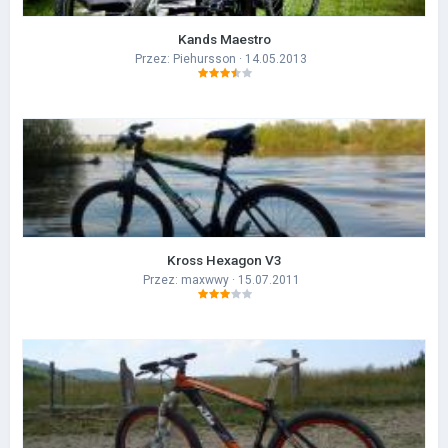
Kands Maestro
Przez:
Piehursson
· 14.05.2013
Kross Hexagon V3
Przez:
maxwwy
· 15.07.2011