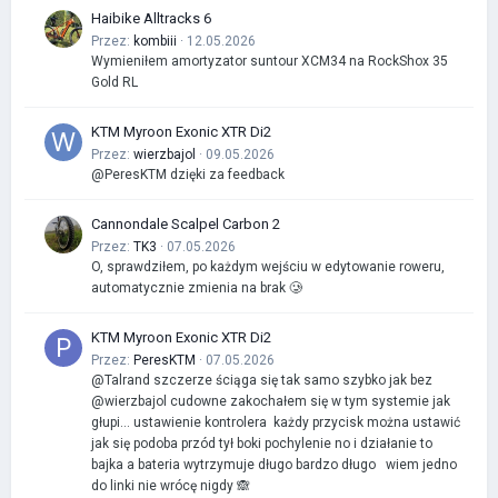
Haibike Alltracks 6
Przez:
kombiii
· 12.05.2026
Wymieniłem amortyzator suntour XCM34 na RockShox 35
Gold RL
KTM Myroon Exonic XTR Di2
Przez:
wierzbajol
· 09.05.2026
@PeresKTM dzięki za feedback
Cannondale Scalpel Carbon 2
Przez:
TK3
· 07.05.2026
O, sprawdziłem, po każdym wejściu w edytowanie roweru,
automatycznie zmienia na brak 🥲
KTM Myroon Exonic XTR Di2
Przez:
PeresKTM
· 07.05.2026
@Talrand szczerze ściąga się tak samo szybko jak bez
@wierzbajol cudowne zakochałem się w tym systemie jak
głupi… ustawienie kontrolera każdy przycisk można ustawić
jak się podoba przód tył boki pochylenie no i działanie to
bajka a bateria wytrzymuje długo bardzo długo wiem jedno
do linki nie wrócę nigdy 🙈