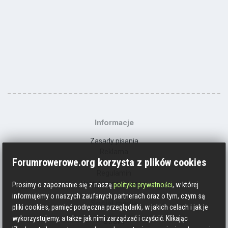
Informacje
Zasady pisania
Reklama
Forumrowerowe.org korzysta z plików cookies
Kontakt
Regulamin
Polityka prywatności
Prosimy o zapoznanie się z naszą
polityka prywatności
, w której
informujemy o naszych zaufanych partnerach oraz o tym, czym są
Social media
pliki cookies, pamięć podręczna przeglądarki, w jakich celach i jak je
wykorzystujemy, a także jak nimi zarządzać i czyścić. Klikając
Strava